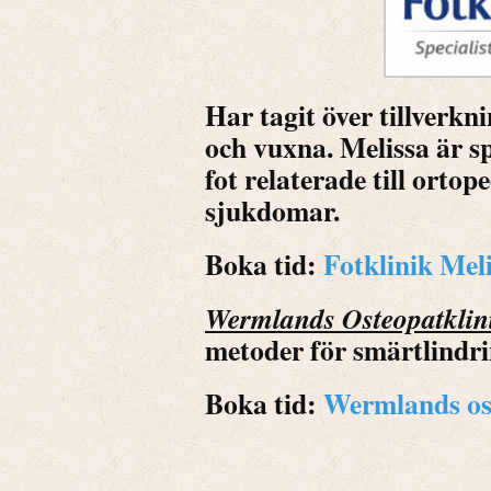
Har tagit över tillverkn
och vuxna. Melissa är s
fot relaterade till orto
sjukdomar.
Boka tid:
Fotklinik Mel
Wermlands Osteopatklin
metoder för smärtlindri
Boka tid:
Wermlands os